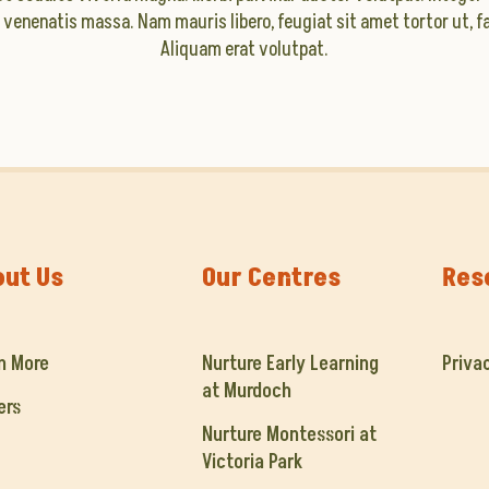
venenatis massa. Nam mauris libero, feugiat sit amet tortor ut, fa
Aliquam erat volutpat.
out Us
Our Centres
Res
n More
Nurture Early Learning
Priva
at Murdoch
ers
Nurture Montessori at
Victoria Park