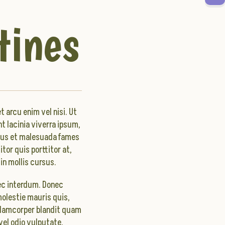
tines
arcu enim vel nisi. Ut
t lacinia viverra ipsum,
etus et malesuada fames
or quis porttitor at,
in mollis cursus.
nec interdum. Donec
molestie mauris quis,
llamcorper blandit quam
vel odio vulputate,