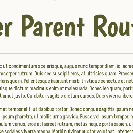
r Parent Rou
c ut condimentum scelerisque, augue nunc tempor diam, id laoreet 
mcorper rutrum. Duis sed suscipit eros, at ultricies quam. Praesen
erisque in. Pellentesque habitant morbi tristique senectus et n
uisque dictum maximus enim at malesuada. Donec leo quam, porttit
amet justo. Curabitur sagittis dictum cursus. Duis viverra libero 
met tempor elit, ut dapibus tortor. Donec congue sagittis ipsum 
ipsum pharetra, ut mollis urna gravida. Fusce vel ipsum tempor, 
ulum varius, eros at laoreet rutrum, metus neque porta sapien, u
sce sodales viverra magna. Morbi pulvinar auctor volutpat. Integer 