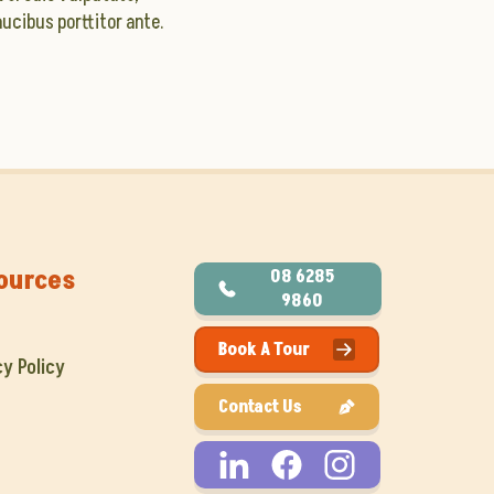
ucibus porttitor ante.
ources
08 6285
9860
Book A Tour
cy Policy
Contact Us