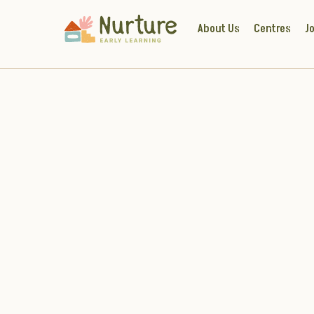
About Us
Centres
Jo